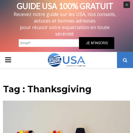
GUIDE USA 100% GRATUIT
Recevez notre guide sur les USA, nos conseils,
astuces et bonnes adresses
pour réussir votre expatriation en toute
sérénité.
PRIMARY
MENU
Tag : Thanksgiving