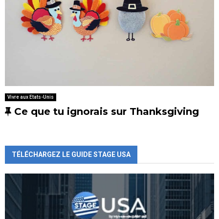
Vivre aux Etats-Unis
E
Ce que tu ignorais sur Thanksgiving
n
v
e
TÉLÉCHARGEZ LE GUIDE STAGE USA
d
e
t
t
e