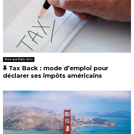
Vivre aux Etats-Unis
E
Tax Back : mode d’emploi pour
n
déclarer ses impôts américains
v
e
d
e
t
t
e