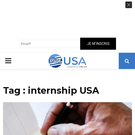
GUIDE USA 100% GRATUIT
Recevez notre guide sur les USA, nos conseils,
astuces et bonnes adresses
pour réussir votre expatriation en toute
sérénité.
PRIMARY
MENU
Tag : internship USA