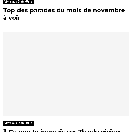
Vivre aux Etats-Unis
Top des parades du mois de novembre
à voir
Vivre aux Etats-Unis
E
Ce que tu ignorais sur Thanksgiving