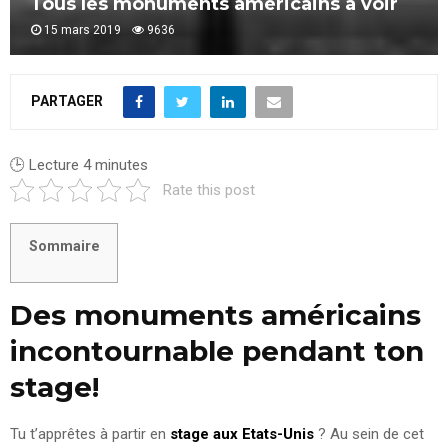
Tous les monuments américains à voir
15 mars 2019
9636
PARTAGER
🕒 Lecture
4
minutes
Rate this post
Sommaire
Des monuments américains
incontournable pendant ton
stage!
Tu t’apprêtes à partir en
stage aux Etats-Unis
? Au sein de cet