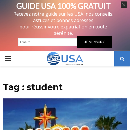
GUIDE USA 100% GRATUIT
Recevez notre guide sur les USA, nos conseils,
astuces et bonnes adresses
pour réussir votre expatriation en toute
sérénité.
PRIMARY
MENU
Tag : student