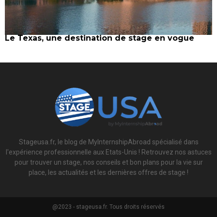
Le Texas, une destination de stage en vogue
Stageusa.fr, le blog de MyInternshipAbroad spécialisé dans
l'expérience professionnelle aux Etats-Unis ! Retrouvez nos astuces
pour trouver un stage, nos conseils et bon plans pour la vie sur
place, les actualités et les dernières offres de stage !
@2023 - stageusa.fr. Tous droits réservés