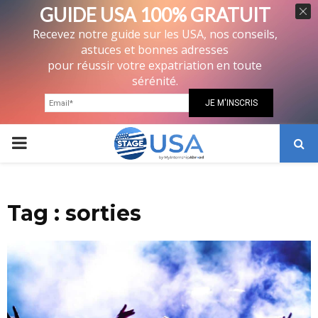
GUIDE USA 100% GRATUIT
Recevez notre guide sur les USA, nos conseils,
astuces et bonnes adresses
pour réussir votre expatriation en toute
sérénité.
PRIMARY
MENU
Tag : sorties