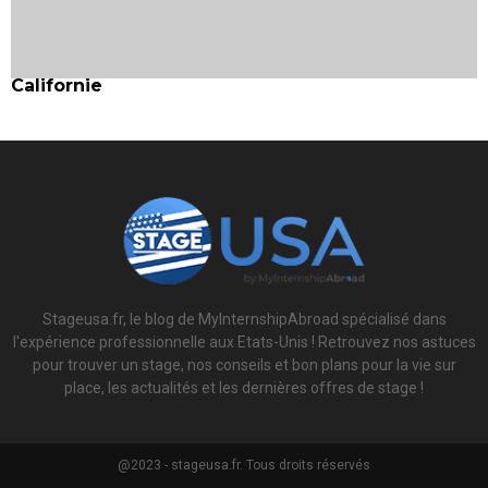
Californie
Stageusa.fr, le blog de MyInternshipAbroad spécialisé dans
l'expérience professionnelle aux Etats-Unis ! Retrouvez nos astuces
pour trouver un stage, nos conseils et bon plans pour la vie sur
place, les actualités et les dernières offres de stage !
@2023 - stageusa.fr. Tous droits réservés