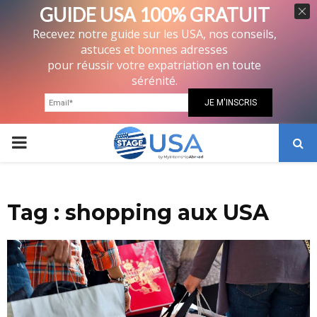
GUIDE USA 100% GRATUIT
Recevez notre guide sur les USA, nos conseils,
astuces et bonnes adresses
pour réussir votre expatriation en toute
sérénité.
PRIMARY
MENU
Tag : shopping aux USA