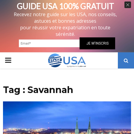
GUIDE USA 100% GRATUIT
Recevez notre guide sur les USA, nos conseils,
astuces et bonnes adresses
pour réussir votre expatriation en toute
sérénité.
PRIMARY
MENU
Tag : Savannah