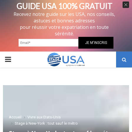
GUIDE USA 100% GRATUIT
Recevez notre guide sur les USA, nos conseils,
astuces et bonnes adresses
pour réussir votre expatriation en toute
sérénité.
PRIMARY
MENU
Accueil
Vivre aux Etats-Unis
Stage à New-York : tout sauf le métro