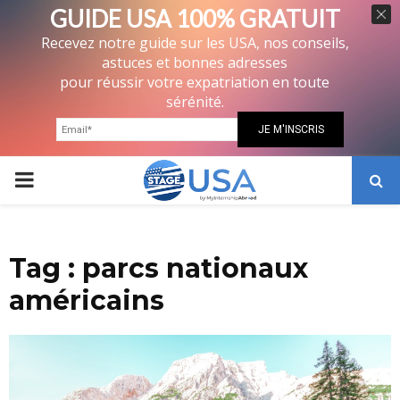
GUIDE USA 100% GRATUIT
Recevez notre guide sur les USA, nos conseils,
astuces et bonnes adresses
pour réussir votre expatriation en toute
sérénité.
PRIMARY
MENU
Tag : parcs nationaux
américains