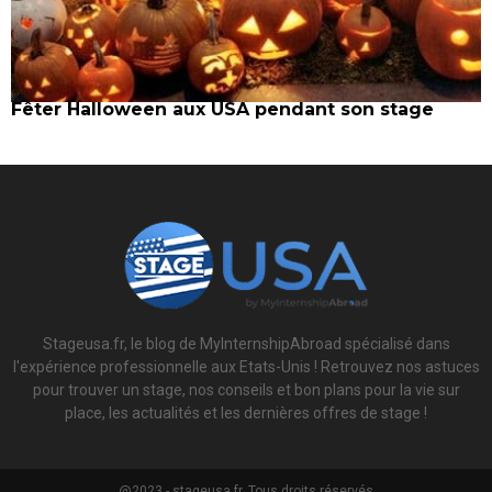
Fêter Halloween aux USA pendant son stage
Stageusa.fr, le blog de MyInternshipAbroad spécialisé dans
l'expérience professionnelle aux Etats-Unis ! Retrouvez nos astuces
pour trouver un stage, nos conseils et bon plans pour la vie sur
place, les actualités et les dernières offres de stage !
@2023 - stageusa.fr. Tous droits réservés