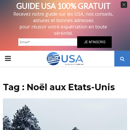
GUIDE USA 100% GRATUIT
Recevez notre guide sur les USA, nos conseils,
astuces et bonnes adresses
pour réussir votre expatriation en toute
sérénité.
PRIMARY
MENU
Tag : Noël aux Etats-Unis