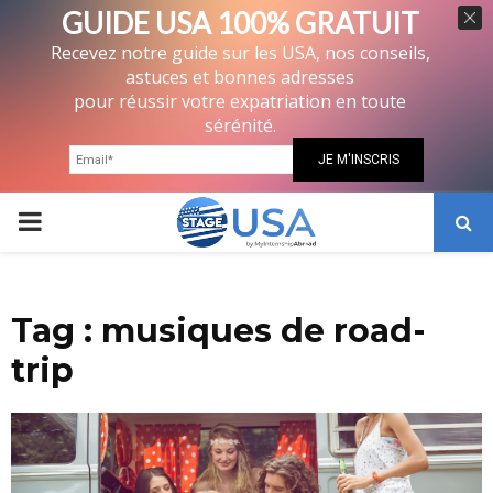
GUIDE USA 100% GRATUIT
Recevez notre guide sur les USA, nos conseils,
astuces et bonnes adresses
pour réussir votre expatriation en toute
sérénité.
PRIMARY
MENU
Tag : musiques de road-
trip