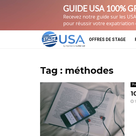
GUIDE USA 100% G
Recevez notre guide sur les USA
pour réussir votre expatriation 
OFFRES DE STAGE
Tag : méthodes
Pr
1