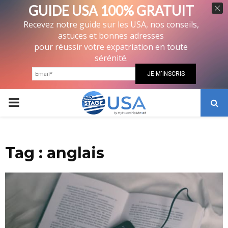
GUIDE USA 100% GRATUIT
Recevez notre guide sur les USA, nos conseils,
astuces et bonnes adresses
pour réussir votre expatriation en toute
sérénité.
PRIMARY
MENU
Tag : anglais