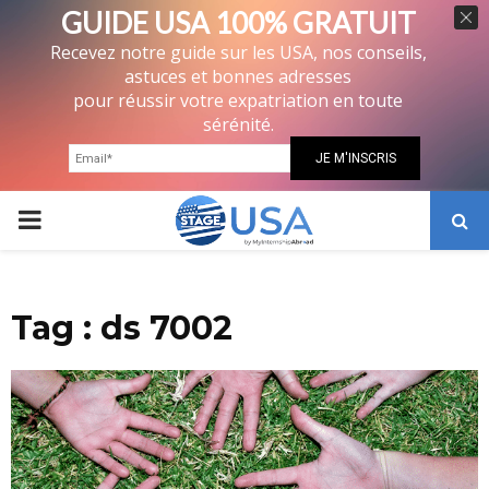
GUIDE USA 100% GRATUIT
Recevez notre guide sur les USA, nos conseils,
astuces et bonnes adresses
pour réussir votre expatriation en toute
sérénité.
PRIMARY
MENU
Tag : ds 7002