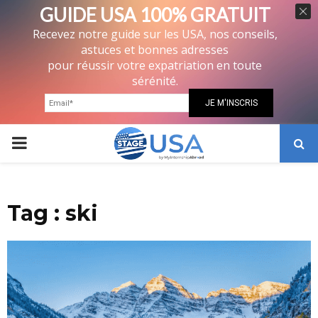
GUIDE USA 100% GRATUIT
Recevez notre guide sur les USA, nos conseils,
astuces et bonnes adresses
pour réussir votre expatriation en toute
sérénité.
PRIMARY
MENU
Tag : ski