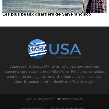
Les plus beaux quartiers de San Francisco
Stageusa.fr, le blog de MyInternshipAbroad spécialisé dans
l'expérience professionnelle aux Etats-Unis ! Retrouvez nos astuces
pour trouver un stage, nos conseils et bon plans pour la vie sur
place, les actualités et les dernières offres de stage !
@2023 - stageusa.fr. Tous droits réservés
Mentions légales
Politique de confidentialité