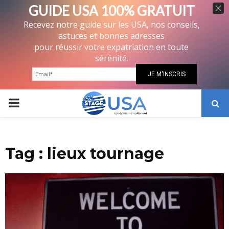
GUIDE USA 100% GRATUIT
Recevez notre guide sur les USA, nos conseils,
astuces et bonnes adresses
pour réussir votre expatriation en toute
sérénité.
PRIMARY
MENU
Tag : lieux tournage