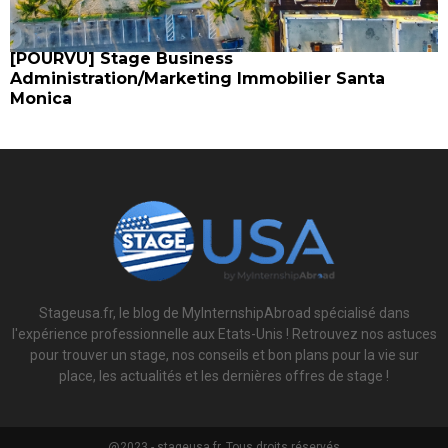
[POURVU] Stage Business
Administration/Marketing Immobilier Santa
Monica
Stageusa.fr, le blog de MyInternshipAbroad spécialisé dans
l'expérience professionnelle aux Etats-Unis ! Retrouvez nos astuces
pour trouver un stage, nos conseils et bon plans pour la vie sur
place, les actualités et les dernières offres de stage !
@2023 - stageusa.fr. Tous droits réservés