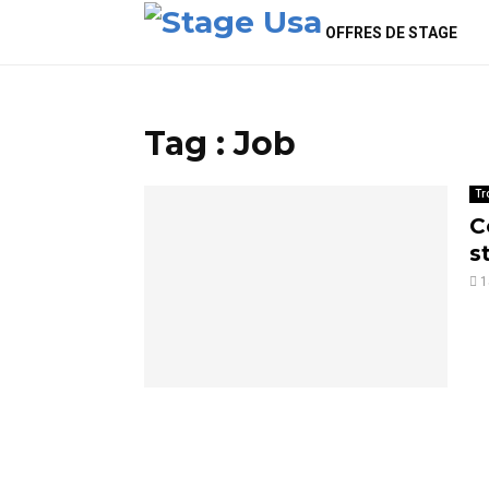
OFFRES DE STAGE
Tag : Job
Tr
C
s
1