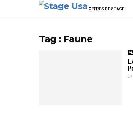
OFFRES DE STAGE
Tag : Faune
Vi
L
l
1