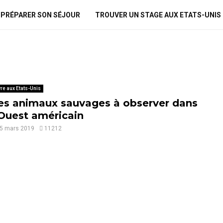
PRÉPARER SON SÉJOUR
TROUVER UN STAGE AUX ETATS-UNIS
vre aux Etats-Unis
es animaux sauvages à observer dans
’Ouest américain
5 mars 2019
11212