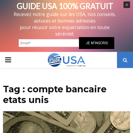
GUIDE USA 100% GRATUIT
Recevez notre guide sur les USA, nos conseils,
astuces et bonnes adresses
pour réussir votre expatriation en toute
sérénité.
PRIMARY
MENU
Tag : compte bancaire
etats unis