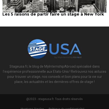
Les 5 raisons de partir faire un stage à New York
Stageusa.fr, le blog de MyInternshipAbroad spécialisé dans
l'expérience professionnelle aux Etats-Unis ! Retrouvez nos astuces
pour trouver un stage, nos conseils et bon plans pour la vie sur
place, les actualités et les dernières offres de stage !
@2023 - stageusa.fr. Tous droits réservés
Mentions légales
Politique de confidentialité