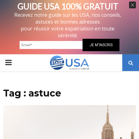
GUIDE USA 100% GRATUIT
Recevez notre guide sur les USA, nos conseils,
astuces et bonnes adresses
pour réussir votre expatriation en toute
sérénité.
PRIMARY
MENU
Tag : astuce