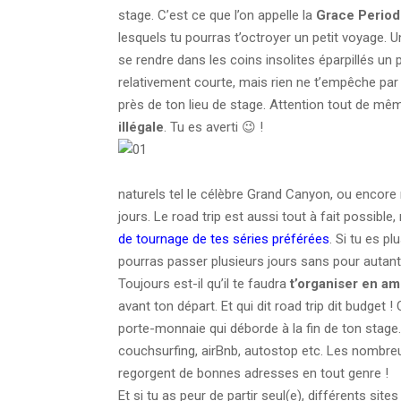
stage. C’est ce que l’on appelle la
Grace Period
lesquels tu pourras t’octroyer un petit voyage. 
se rendre dans les coins insolites éparpillés un 
relativement courte, mais rien ne t’empêche par 
près de ton lieu de stage. Attention tout de mêm
illégale
. Tu es averti 😉 !
naturels tel le célèbre Grand Canyon, ou encore 
jours. Le road trip est aussi tout à fait possible, 
de tournage de tes séries préférées
. Si tu es p
pourras passer plusieurs jours sans pour autant 
Toujours est-il qu’il te faudra
t’organiser en a
avant ton départ. Et qui dit road trip dit budge
porte-monnaie qui déborde à la fin de ton stage
couchsurfing, airBnb, autostop etc. Les nombreu
regorgent de bonnes adresses en tout genre !
Et si tu as peur de partir seul(e), différents site