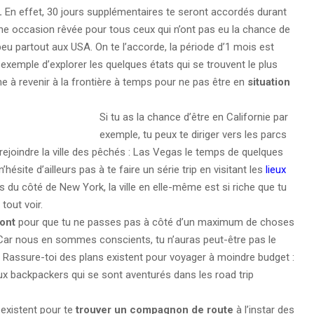
.
En effet, 30 jours supplémentaires te seront accordés durant
Une occasion rêvée pour tous ceux qui n’ont pas eu la chance de
peu partout aux USA. On te l’accorde, la période d’1 mois est
exemple d’explorer les quelques états qui se trouvent le plus
e à revenir à la frontière à temps pour ne pas être en
situation
Si tu as la chance d’être en Californie par
exemple, tu peux te diriger vers les parcs
rejoindre la ville des pêchés : Las Vegas le temps de quelques
n’hésite d’ailleurs pas à te faire un série trip en visitant les
lieux
lus du côté de New York, la ville en elle-même est si riche que tu
tout voir.
mont
pour que tu ne passes pas à côté d’un maximum de choses
t ! Car nous en sommes conscients, tu n’auras peut-être pas le
. Rassure-toi des plans existent pour voyager à moindre budget :
x backpackers qui se sont aventurés dans les road trip
s existent pour te
trouver un compagnon de route
à l’instar des