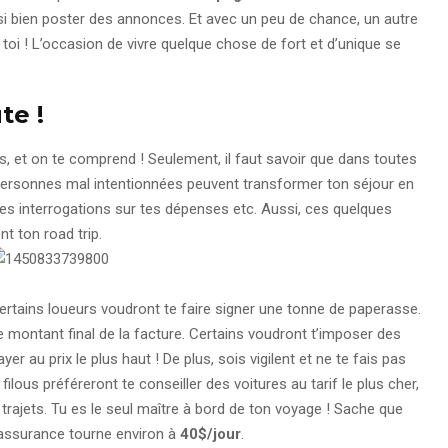
si bien poster des annonces. Et avec un peu de chance, un autre
 toi ! L’occasion de vivre quelque chose de fort et d’unique se
te !
us, et on te comprend ! Seulement, il faut savoir que dans toutes
 personnes mal intentionnées peuvent transformer ton séjour en
s interrogations sur tes dépenses etc. Aussi, ces quelques
nt ton road trip.
Certains loueurs voudront te faire signer une tonne de paperasse.
le montant final de la facture. Certains voudront t’imposer des
r au prix le plus haut ! De plus, sois vigilent et ne te fais pas
 filous préféreront te conseiller des voitures au tarif le plus cher,
 trajets. Tu es le seul maître à bord de ton voyage ! Sache que
 assurance tourne environ à
40$/jour
.