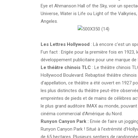
Eye et Ahmanson Hall of the Sky, voir un specta
Universe, Water is Life ou Light of the Valkyries,
Angeles.
Les Lettres Hollywood
: Là encore c’est un sp
Fun fact : Erigée pour la première fois en 1923,
développement publicitaire pour une marque de 
Le théâtre chinois TLC
: Le théâtre chinois T
Hollywood Boulevard. Rebaptisé théâtre chinois 
d’appellation, ce théâtre a été ouvert en 1927 pou
les plus distinctes du théâtre peut-être observé
empreintes de pieds et de mains de célèbres ac
le plus grand auditoire IMAX au monde, pouvant a
cinéma commercial d’Amérique du Nord.
Runyon Canyon Park :
Envie de faire un joggin
Runyon Canyon Park ! Situé à l’extrémité d’Holly
de 65 hectares. Plusieurs sentiers de randonnée