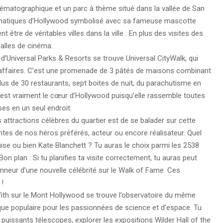
inématographique et un parc à thème situé dans la vallée de San
lématiques d’Hollywood symbolisé avec sa fameuse mascotte
tre de véritables villes dans la ville : En plus des visites des
alles de cinéma.
’Universal Parks & Resorts se trouve Universal CityWalk, qui
 affaires. C’est une promenade de 3 pâtés de maisons combinant
lus de 30 restaurants, sept boites de nuit, du parachutisme en
k est vraiment le cœur d’Hollywood puisqu’elle rassemble toutes
es en un seul endroit.
attractions célèbres du quartier est de se balader sur cette
tes de nos héros préférés, acteur ou encore réalisateur. Quel
ise ou bien Kate Blanchett ? Tu auras le choix parmi les 2538
n plan : Si tu planifies ta visite correctement, tu auras peut
nneur d’une nouvelle célébrité sur le Walk of Fame. Ces
 !
ffith sur le Mont Hollywood se trouve l’observatoire du même
ique populaire pour les passionnées de science et d’espace. Tu
 puissants télescopes, explorer les expositions Wilder Hall of the