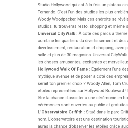
Studio Hollywood qui est à la fois un plateau c
Fernando. C’est l’un des studios les plus emb
Woody Woodpecker. Mais ces endroits se révèlent ê
studios, tu trouveras resto, shopping et même s
Universal CityWalk :
À côté des parcs à thème d
combine les quartiers du divertissement et des
divertissement, restauration et shopping, avec p
salle et plus de 30 magasins. Universal CityWal
les choses amusantes, excitantes et merveilleus
Hollywood Walk Of Fame :
Egalement l’une des 
mythique avenue et de poser à côté des emprein
serait ton premier choix ? Woody Allen, Tom Cru
étoiles représentées sur Hollywood Boulevard ! Bo
être la chance d’assister à une cérémonie en ho
cérémonies sont ouvertes au public et gratuites
L’Observatoire Griffith :
Situé dans le parc Gri
nom. L’observatoire est une destination tourist
auras la chance d’observer les étoiles grâce aux