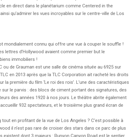
cle en direct dans le planétarium comme Centered in the
 ainsi qu’admirer les vues incroyables sur le centre-ville de Los
ot mondialement connu qui offre une vue à couper le souffle !
 les lettres d’Hollywood avaient comme premier but le
biens immobiliers !
LC ou de Grauman est une salle de cinéma située au 6925 sur
TLC en 2013 après que la TLC Corporation ait racheté les droits
r la première du film ‘Le roi des rois’. L’une des caractéristiques
e sur le parvis : des blocs de ciment portant des signatures, des
teurs des années 1920 à nos jours. Le théâtre abrite également
ccueillir 932 spectateurs, et le troisième plus grand écran de
g tout en profitant de la vue de Los Angeles ? C’est possible à
wood il n’est pas rare de croiser des stars dans ce parc de plus
s existent dont 3 majeurs : Runyon Canyon Road est le sentier