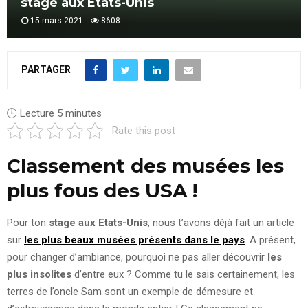
stage aux Etats-Unis
15 mars 2021
8608
PARTAGER
🕒 Lecture
5
minutes
Rate this post
Classement des musées les
plus fous des USA !
Pour ton
stage aux Etats-Unis
, nous t’avons déjà fait un article
sur
les plus beaux musées présents dans le pays
. A présent,
pour changer d’ambiance, pourquoi ne pas aller découvrir
les
plus insolites
d’entre eux ? Comme tu le sais certainement, les
terres de l’oncle Sam sont un exemple de démesure et