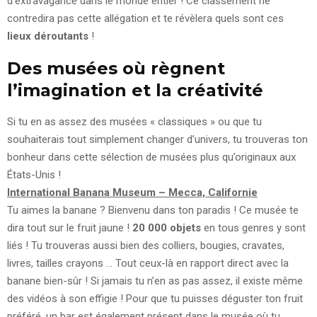
d’extravagance dans le monde entier ! Ce classement ne
contredira pas cette allégation et te révèlera quels sont ces
lieux déroutants
!
Des musées où règnent
l’imagination et la créativité
Si tu en as assez des musées « classiques » ou que tu
souhaiterais tout simplement changer d’univers, tu trouveras ton
bonheur dans cette sélection de musées plus qu’originaux aux
États-Unis !
International Banana Museum – Mecca, Californie
Tu aimes la banane ? Bienvenu dans ton paradis ! Ce musée te
dira tout sur le fruit jaune !
20 000 objets
en tous genres y sont
liés ! Tu trouveras aussi bien des colliers, bougies, cravates,
livres, tailles crayons … Tout ceux-là en rapport direct avec la
banane bien-sûr ! Si jamais tu n’en as pas assez, il existe même
des vidéos à son effigie ! Pour que tu puisses déguster ton fruit
préféré, un bar est également présent dans le musée où tu