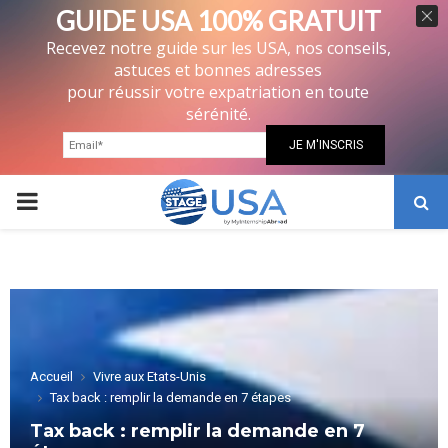
GUIDE USA 100% GRATUIT
Recevez notre guide sur les USA, nos conseils,
astuces et bonnes adresses
pour réussir votre expatriation en toute
sérénité.
PRIMARY
MENU
Accueil
Vivre aux Etats-Unis
Tax back : remplir la demande en 7 étapes
Tax back : remplir la demande en 7