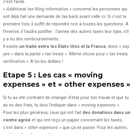
c’est facile.
« Additional tax filing information »
concerne les personnes qui
ont déjà fait une demande de tax back avant celle-ci. Si c’est la
première fois, il suffit de répondre non à toutes les questions. A
l’inverse, il faudra justifier : l’année des autres taxes leur type, s’il
y a eu des remboursements…
Il existe
un traité entre les Etats-Unis et la France
, donc
«
say
yes
»
dans la partie
« tax treaty »
. Même chose pour
« tax treaty
verification »
. A toi les dollars !
Etape 5 : Les cas « moving
expenses » et « other expenses »
Si tu as été contraint de changer d’état pour ton travail et que tu
as eu des frais, tu dois l’indiquer dans
« moving expenses »
.
Pour les plus généreux, ceux qui ont fait
des donations dans un
centre agréé
et qui ont reçu un papier concernant les taxes,
c’est dans
« other expenses »
que ça se passe. Pour les autres,