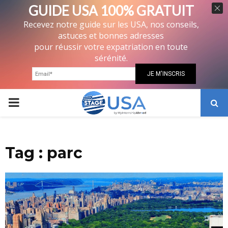
GUIDE USA 100% GRATUIT
Recevez notre guide sur les USA, nos conseils,
astuces et bonnes adresses
pour réussir votre expatriation en toute
sérénité.
PRIMARY
MENU
Tag : parc