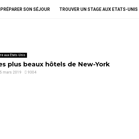
PRÉPARER SON SÉJOUR
TROUVER UN STAGE AUX ETATS-UNIS
vre aux Etats-Unis
es plus beaux hôtels de New-York
5 mars 2019
9304