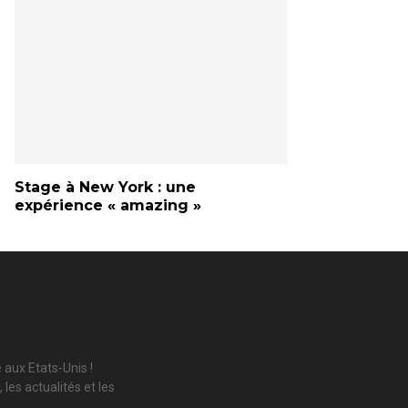
Stage à New York : une
expérience « amazing »
 aux Etats-Unis !
les actualités et les