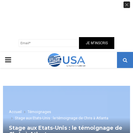
GUIDE USA 100% GRATUIT
Recevez notre guide sur les USA, nos conseils,
astuces et bonnes adresses
pour réussir votre expatriation en toute
sérénité.
PRIMARY
MENU
Accueil
Témoignages
Stage aux Etats-Unis : le témoignage de Chris à Atlanta
Stage aux Etats-Unis : le témoignage de